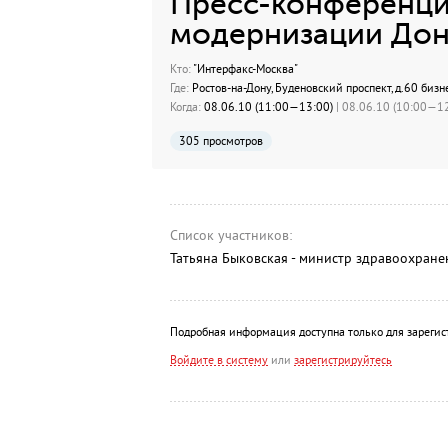
Пресс-конференци
модернизации Донс
Кто:
"Интерфакс-Москва"
Где:
Ростов-на-Дону, Буденовский проспект, д.60 бизне
Когда:
08.06.10 (11:00—13:00)
| 08.06.10 (10:00—12
305 просмотров
Список участников:
Татьяна Быковская - министр здравоохране
Подробная информация доступна только для зарегис
Войдите в систему
или
зарегистрируйтесь