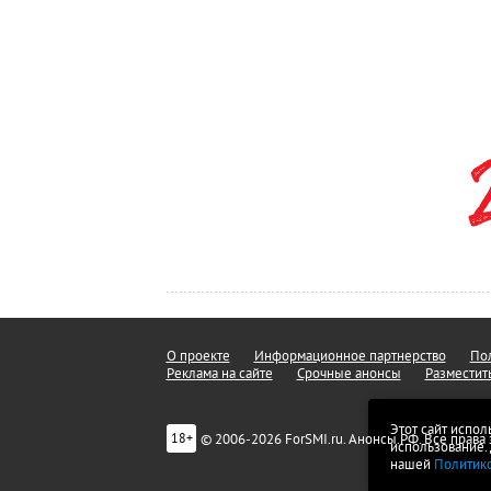
О проекте
Информационное партнерство
Пол
Реклама на сайте
Срочные анонсы
Разместит
Этот сайт испол
© 2006-2026 ForSMI.ru. Анонсы.РФ. Все прав
18+
использование.
нашей
Политик