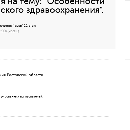
я на тему: "Особенности
кого здравоохранения".
с-центр "Гедон", 11 этаж
:00) (местн.)
ния Ростовской области.
трированных пользователей.