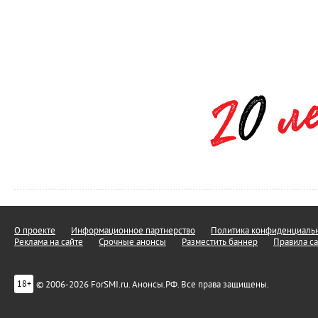
О проекте
Информационное партнерство
Политика конфиденциальн
Реклама на сайте
Срочные анонсы
Разместить баннер
Правила са
© 2006-2026 ForSMI.ru. Анонсы.РФ. Все права защищены.
18+