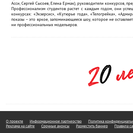
Асси, Сергей Сысоев, Елена Ермак), руководители конкурсов, п
Профессионализм студентов растет с каждым годом, они усп
конкурсах: «Экзерсис», «Кутюрье года», «Телогрейка», «Адмир
показы – это яркое, запоминающееся шоу, которое не оставля
ни профессиональных модельеров.
О проекте
Информационное партнерство
Политика конфиденциальн
Реклама на сайте
Срочные анонсы
Разместить баннер
Правила са