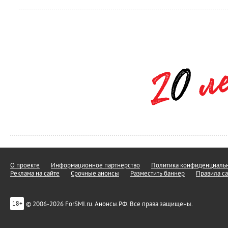
О проекте
Информационное партнерство
Политика конфиденциальн
Реклама на сайте
Срочные анонсы
Разместить баннер
Правила са
© 2006-2026 ForSMI.ru. Анонсы.РФ. Все права защищены.
18+