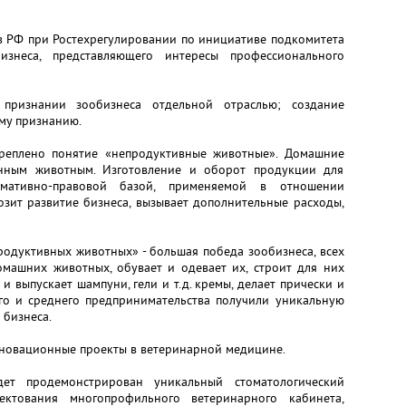
в РФ при Ростехрегулировании по инициативе подкомитета
изнеса, представляющего интересы профессионального
признании зообизнеса отдельной отраслью; создание
ому признанию.
реплено понятие «непродуктивные животные». Домашние
енным животным. Изготовление и оборот продукции для
мативно-правовой базой, применяемой в отношении
озит развитие бизнеса, вызывает дополнительные расходы,
родуктивных животных» - большая победа зообизнеса, всех
омашних животных, обувает и одевает их, строит для них
 и выпускает шампуни, гели и т.д. кремы, делает прически и
ого и среднего предпринимательства получили уникальную
 бизнеса.
нновационные проекты в ветеринарной медицине.
дет продемонстрирован уникальный стоматологический
ектования многопрофильного ветеринарного кабинета,