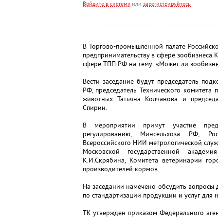
Войдите в систему
или
зарегистрируйтесь
В Торгово-промышленной палате Российско
предпринимательству в сфере зообизнеса 
сфере ТПП РФ на тему: «Может ли зообизне
Вести заседание будут председатель под
РФ, председатель Технического комитета 
животных Татьяна Колчанова и председ
Спирин.
В мероприятии примут участие предс
регулированию, Минсельхоза РФ, Рос
Всероссийского НИИ метрологической слу
Московской государственной академ
К.И.Скрябина, Комитета ветеринарии гор
производителей кормов.
На заседании намечено обсудить вопросы д
по стандартизации продукции и услуг для 
ТК утвержден приказом Федерального аген