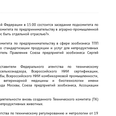
й Федерации в 15.00 состоится заседание подкомитета по
Комитета по предпринимательству в аграрно-промышленной
с быть отдельной отраслью?».
комитета по предпринимательству в сфере зообизнеса ТПП
по стандартизации продукции и услуг для непродуктивных
атель Правления Союза предприятий зообизнеса Сергей
тавители Федерального агентства по техническому
сельхознадзора, Всероссийского НИИ сертификации,
жбы, Всероссийского НИИ комбикормовой промышленности,
ия ветеринарной медицины и биотехнологии имени
ода Москвы, Союза предприятий зообизнеса, Ассоциации
еятельности вновь созданного Технического комитета (ТК)
непродуктивных животных.
тства по техническому регулированию и метрологии от 19