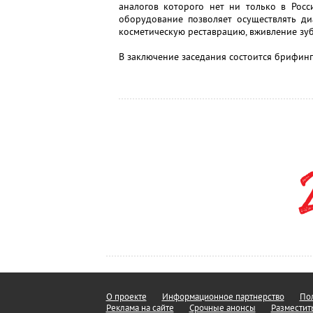
аналогов которого нет ни только в Росс
оборудование позволяет осуществлять ди
косметическую реставрацию, вживление зу
В заключение заседания состоится брифинг
О проекте
Информационное партнерство
Пол
Реклама на сайте
Срочные анонсы
Разместит