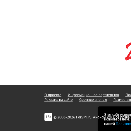
О проекте
Информационное партнерство
Пол
Реклама на сайте
Срочные анонсы
Разместит
Этот сайт испол
© 2006-2026 ForSMI.ru. Анонсы.РФ. Все прав
18+
использование.
нашей
Политик