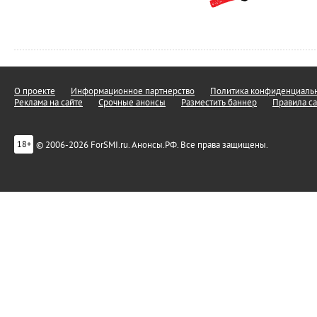
О проекте
Информационное партнерство
Политика конфиденциальн
Реклама на сайте
Срочные анонсы
Разместить баннер
Правила са
© 2006-2026 ForSMI.ru. Анонсы.РФ. Все права защищены.
18+