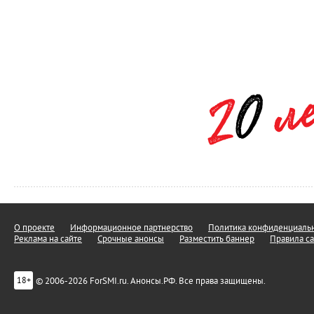
О проекте
Информационное партнерство
Политика конфиденциальн
Реклама на сайте
Срочные анонсы
Разместить баннер
Правила са
© 2006-2026 ForSMI.ru. Анонсы.РФ. Все права защищены.
18+