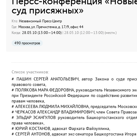
Персс-конференция «Новые
суд присяжных»
Кто:
Независимый Пресс-Центр
Где:
Москва, ул. Пречистенка, д. 17/9, офис 44
Когда:
28.05.10 (13:00—14:00)
| 28.05.10 (12:00—13:00) (местн.)
490 просмотров
Список участников:
# ПАШИН СЕРГЕЙ АНАТОЛЬЕВИЧ, автор Закона о суде присяж
правового совета,
# ПОЛЯКОВА МАРА ФЕДОРОВНА, руководитель Независимого эксп
при Президенте Российской Федерации по содействию развити
правам человека,
# АЛЕКСЕЕВА ЛЮДМИЛА МИХАЙЛОВНА, председатель Московской
# ЧЕРКАСОВ АЛЕКСАНДР ВЛАДИМИРОВИЧ, член Совета Правоза
# ЭЛЬДАР ЭСАНГУЛОВ руководитель Башкортостанского отде
права человека»,
# ЮРИЙ КОСТАНОВ, адвокат Фархата Файзуллина,
# СЕРГЕЙ АНТОНОВ, адвокат экс-сенатора Башкортостана Игоря