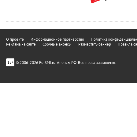
О проекте
Информационное партнерство
Политика конфиденциальн
Реклама на сайте
Срочные анонсы
Разместить баннер
Правила са
© 2006-2026 ForSMI.ru. Анонсы.РФ. Все права защищены.
18+