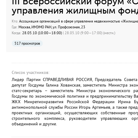
III Всероссийский форум «
управления жилищным фон
Кто:
Ассоциация организаций в сфере управления недвижимостью «Жилищна
Где:
Москва, ИМЭМО РАН, ул. Профсоюзная, 23
Когда:
28.05.10 (10:00—18:00)
| 28.05.10 (9:00—17:00) (местн.)
517 просмотров
Список участников:
Лидер Партии СПРАВЕДЛИВАЯ РОССИЯ, Председатель Совет
депутат Госдумы Галина Хованская, заместитель Министра эк
статс-секретарь – заместитель Министра экономического р
Госдумы по экономической политике и предпринимательству В
ЖКХ Минрегионразвития Российской Федерации Ирина Бул
антимонопольной службы России Игорь Артемьев, а также пред
проектных организаций, осуществляющих собственные про
строительного комплекса, руководители управляющих ор
объединений и другие.