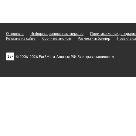
О проекте
Информационное партнерство
Политика конфиденциальн
Реклама на сайте
Срочные анонсы
Разместить баннер
Правила са
© 2006-2026 ForSMI.ru. Анонсы.РФ. Все права защищены.
18+