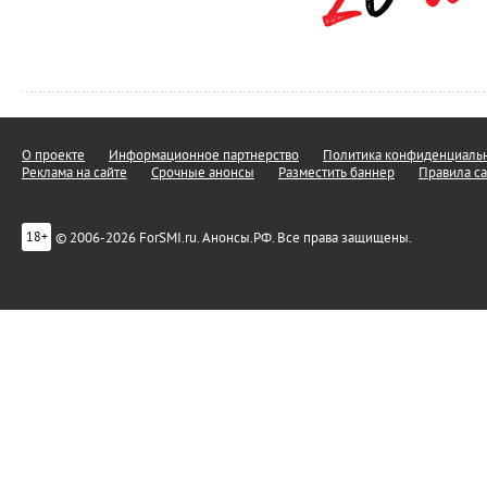
О проекте
Информационное партнерство
Политика конфиденциальн
Реклама на сайте
Срочные анонсы
Разместить баннер
Правила са
© 2006-2026 ForSMI.ru. Анонсы.РФ. Все права защищены.
18+