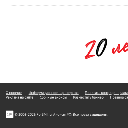
О проекте
Информационное партнерство
Политика конфиденциальн
Реклама на сайте
Срочные анонсы
Разместить баннер
Правила са
© 2006-2026 ForSMI.ru. Анонсы.РФ. Все права защищены.
18+