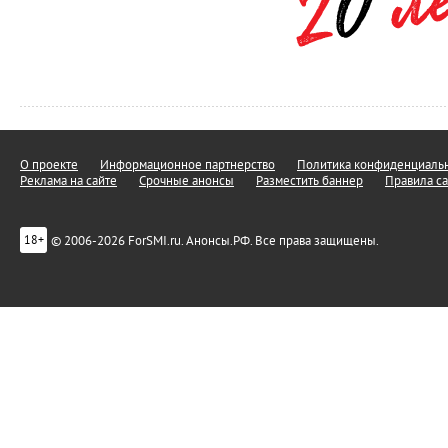
О проекте
Информационное партнерство
Политика конфиденциальн
Реклама на сайте
Срочные анонсы
Разместить баннер
Правила са
© 2006-2026 ForSMI.ru. Анонсы.РФ. Все права защищены.
18+