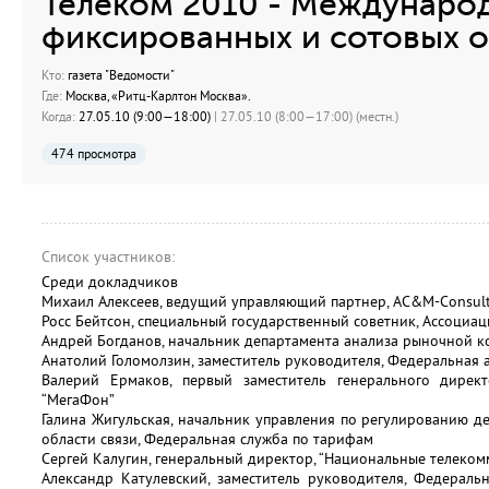
Телеком 2010 - Междунаро
фиксированных и сотовых о
Кто:
газета "Ведомости"
Где:
Москва, «Ритц-Карлтон Москва».
Когда:
27.05.10 (9:00—18:00)
| 27.05.10 (8:00—17:00) (местн.)
474 просмотра
Список участников:
Среди докладчиков
Михаил Алексеев, ведущий управляющий партнер, AC&M-Consul
Росс Бейтсон, специальный государственный советник, Ассоциа
Андрей Богданов, начальник департамента анализа рыночной к
Анатолий Голомолзин, заместитель руководителя, Федеральная
Валерий Ермаков, первый заместитель генерального дирек
“МегаФон”
Галина Жигульская, начальник управления по регулированию д
области связи, Федеральная служба по тарифам
Сергей Калугин, генеральный директор, “Национальные телеко
Александр Катулевский, заместитель руководителя, Федераль