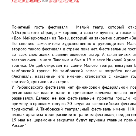
Войдите в систему
или
зарегистрируйтесь
Почетный гость фестиваля - Малый театр, который отк
А.Островского «Правда – хорошо, а счастье лучше», а также
«Дом Мейерхольда» из Пензы, который на закрытии сыграет «В
По мнению заместителя художественного руководителя Мало
второго такого фестиваля в стране пока нет. Фестивальные пос
во всех спектаклях главным является актер. А талантливых 
театрах очень много. Таковым и был в 19-м веке Николай Хрис
трагика. Он дебютировал на сцене Малого театра, выступал 
тамбовской труппе. На тамбовской земле и погребен вели
Фестиваль, названный его именем, становится с каждым г
зрителей, критиков и актеров.
У Рыбаковского фестиваля нет финансовой федеральной под
региональные власти даже в кризисные времена делают вс
развивался. Далеко не все фестивальные проекты прошли и
примеру, в прошлом году из 20 ведущих всероссийских фестива
трудностей. А Тамбовский театральный фестиваль имени Н.Х
планах организаторов расширить границы фестиваля, придав ем
19 мая на церемонии закрытия будут вручены главные премии
России"