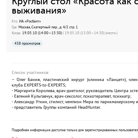
Круглый стол «Красота как 
выживания»
Кто:
ИА «Росбалт»
Где:
Москва, Скатертный пер., д. 4/2 стр. 1
Когда:
19.05.10 (14:00—15:30)
| 19.05.10 (13:00—14:30) (местн.)
438 просмотров
Список участников:
– Олег Баниж, пластический хирург (клиника «Ланцет»), чле
клуба EXPERTS-to-EXPERTS;
- Маргарита Королева, врач-диетолог, руководитель Центра эст
- Евгений Кульгавчук, врач-сексолог, психотерапевт, психиатр;
- Александр Уткин, стилист, чемпион Мира по парикмахерскому и
- представитель Группы компаний HeadHunter.
Подробная информация доступна только для зарегистрированных пользовател