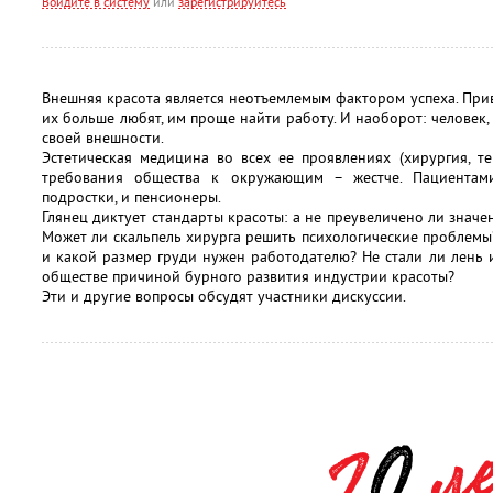
Войдите в систему
или
зарегистрируйтесь
Внешняя красота является неотъемлемым фактором успеха. Пр
их больше любят, им проще найти работу. И наоборот: человек, 
своей внешности.
Эстетическая медицина во всех ее проявлениях (хирургия, тер
требования общества к окружающим – жестче. Пациентами
подростки, и пенсионеры.
Глянец диктует стандарты красоты: а не преувеличено ли знач
Может ли скальпель хирурга решить психологические проблемы
и какой размер груди нужен работодателю? Не стали ли лень 
обществе причиной бурного развития индустрии красоты?
Эти и другие вопросы обсудят участники дискуссии.