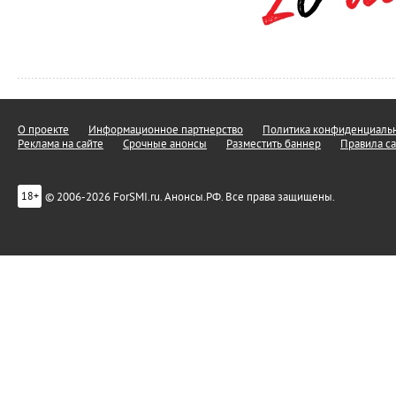
О проекте
Информационное партнерство
Политика конфиденциальн
Реклама на сайте
Срочные анонсы
Разместить баннер
Правила са
© 2006-2026 ForSMI.ru. Анонсы.РФ. Все права защищены.
18+