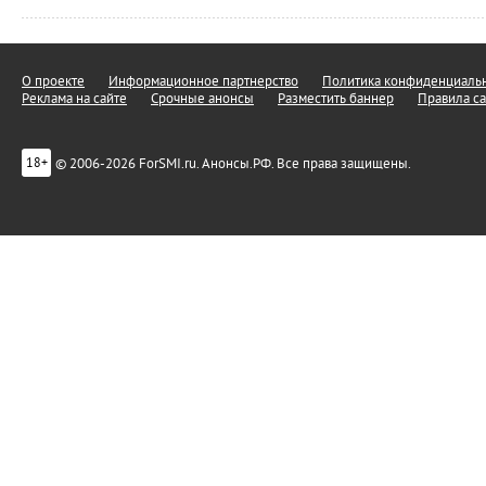
О проекте
Информационное партнерство
Политика конфиденциальн
Реклама на сайте
Срочные анонсы
Разместить баннер
Правила са
© 2006-2026 ForSMI.ru. Анонсы.РФ. Все права защищены.
18+