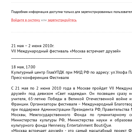
Подробная информация доступна только для зарегистрированных пользовател
Войдите в систему
или
зарегистрируйтесь
21 мая – 2 июня 2010г.
VII Международный фестиваль «Москва встречает друзей»
________________________________________
18 мая, 17.00
Культурный центр ГлавУПДК при МИД РФ по адресу: ул.Улофа Пал
Пресс-конференция Фестиваля
С 21 мая по 2 июня 2010 года в Москве пройдет VII Междун
друзей» под девизом «Свет надежды». Он посвящен сразу н
учителя, 65-летию Победы в Великой Отечественной войне и
Франции. Организаторы фестиваля – Международный Благотво
при поддержке Администрации Президента РФ, Правительства 
Москвы, Межгосударственного Фонда по гуманитарному сот
Министерства культуры РФ, Министерства науки и образов
культурного фонда Hennessy, EntertaInment BoutiQue.
«Москва встречает друзей» - это самый масштабный проект Ф