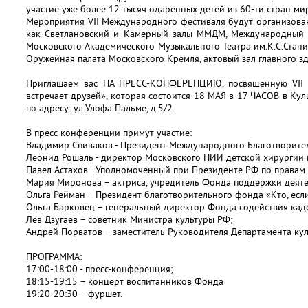
участие уже более 12 тысяч одаренных детей из 60-ти стран ми
Мероприятия VII Международного фестиваля будут организова
как Светлановский и Камерный залы ММДМ, Международный ц
Московского Академического Музыкального Театра им.К.С.Стани
Оружейная палата Московского Кремля, актовый зал главного 
Приглашаем вас НА ПРЕСС-КОНФЕРЕНЦИЮ, посвященную VII
встречает друзей», которая состоится 18 МАЯ в 17 ЧАСОВ в К
по адресу: ул.Улофа Пальме, д.5/2.
В пресс-конференции примут участие:
Владимир Спиваков - Президент Международного Благотворите
Леонид Рошаль - директор Московского НИИ детской хирургии 
Павел Астахов - Уполномоченный при Президенте РФ по правам 
Мария Миронова – актриса, учредитель Фонда поддержки деятел
Ольга Рейман – Президент благотворительного фонда «Кто, если
Ольга Барковец – генеральный директор Фонда содействия кад
Лев Дзугаев – советник Министра культуры РФ;
Андрей Порватов – заместитель Руководителя Департамента кул
ПРОГРАММА:
17:00-18:00 - пресс-конференция;
18:15-19:15 – концерт воспитанников Фонда
19:20-20:30 – фуршет.