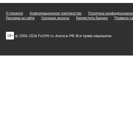
О проекте
Информационное партнерство
Политика конфиденциальн
Реклама на сайте
Срочные анонсы
Разместить баннер
Правила са
© 2006-2026 ForSMI.ru. Анонсы.РФ. Все права защищены.
18+