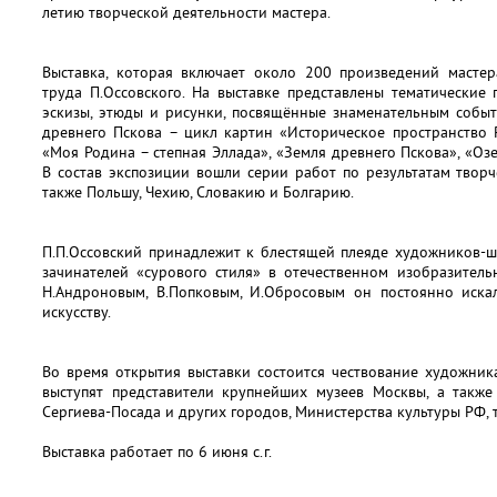
летию творческой деятельности мастера.
Выставка, которая включает около 200 произведений мастера
труда П.Оссовского. На выставке представлены тематические 
эскизы, этюды и рисунки, посвящённые знаменательным событ
древнего Пскова – цикл картин «Историческое пространство 
«Моя Родина – степная Эллада», «Земля древнего Пскова», «Оз
В состав экспозиции вошли серии работ по результатам творч
также Польшу, Чехию, Словакию и Болгарию.
П.П.Оссовский принадлежит к блестящей плеяде художников-ш
зачинателей «сурового стиля» в отечественном изобразитель
Н.Андроновым, В.Попковым, И.Обросовым он постоянно иск
искусству.
Во время открытия выставки состоится чествование художник
выступят представители крупнейших музеев Москвы, а также 
Сергиева-Посада и других городов, Министерства культуры РФ, 
Выставка работает по 6 июня с.г.