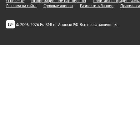
О проекте
Информационное партнерство
Политика конфиденциальн
Реклама на сайте
Срочные анонсы
Разместить баннер
Правила са
© 2006-2026 ForSMI.ru. Анонсы.РФ. Все права защищены.
18+