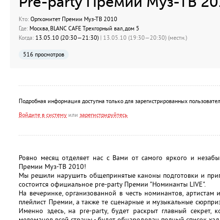
Pre-party Премии Муз-ТВ 20
Кто:
Оргкомитет Премии Муз-ТВ 2010
Где:
Москва, BLANC CAFE Трехгорный вал, дом 5
Когда:
13.05.10 (20:30—21:30)
| 13.05.10 (19:30—20:30) (местн.)
516 просмотров
Подробная информация доступна только для зарегистрированных пользовател
Войдите в систему
или
зарегистрируйтесь
Ровно месяц отделяет нас с Вами от самого яркого и незабы
Премии Муз-ТВ 2010!
Мы решили нарушить общепринятые каноны подготовки и пригл
состоится официальное pre-party Премии "Номинанты LIVE".
На вечеринке, организованной в честь номинантов, артистам
плейлист Премии, а также те сценарные и музыкальные сюрприз
Именно здесь, на pre-party, будет раскрыт главный секрет,
меломанов всей страны - будет обнародован полный список хэ