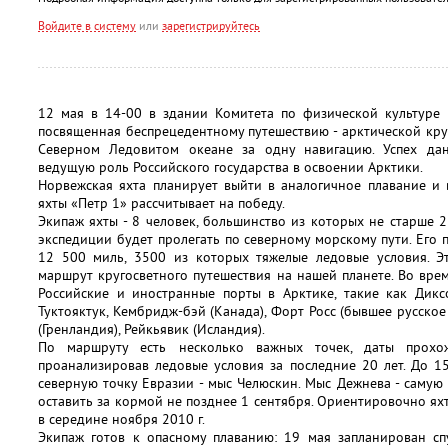
Войдите в систему
или
зарегистрируйтесь
12 мая в 14-00 в здании Комитета по физической культуре 
посвященная беспрецедентному путешествию - арктической кру
Северном Ледовитом океане за одну навигацию. Успех дан
ведущую роль Российского государства в освоении Арктики.
Норвежская яхта планирует выйти в аналогичное плавание и
яхты «Петр 1» рассчитывает на победу.
Экипаж яхты - 8 человек, большинство из которых не старше 2
экспедиции будет пролегать по северному морскому пути. Его 
12 500 миль, 3500 из которых тяжелые ледовые условия. 
маршрут кругосветного путешествия на нашей планете. Во вре
Российские и иностранные порты в Арктике, такие как Диксо
Туктояктук, Кембридж-бэй (Канада), Форт Росс (бывшее русское 
(Гренландия), Рейкьявик (Исландия).
По маршруту есть несколько важных точек, даты прохо
проанализировав ледовые условия за последние 20 лет. До 1
северную точку Евразии - мыс Челюскин. Мыс Дежнева - самую
оставить за кормой не позднее 1 сентября. Ориентировочно ях
в середине ноября 2010 г.
Экипаж готов к опасному плаванию: 19 мая запланирован сп