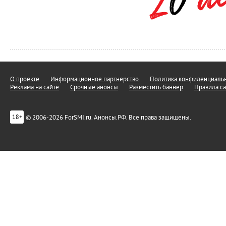
О проекте
Информационное партнерство
Политика конфиденциальн
Реклама на сайте
Срочные анонсы
Разместить баннер
Правила са
© 2006-2026 ForSMI.ru. Анонсы.РФ. Все права защищены.
18+