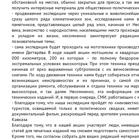
обстановкой на местах, обычно закрытых для прессы, а так ж
получить интересные материалы для общественно-политических
- продвижение экспедиции через уникальные и живописнейши
сразу целого ряда климатических зон, исследование нами 
памятников, представляющих целый ряд эпох, начиная от Нео
века, знакомство с народностями, населяющими места прохожд
и укладом их жизни, несомненно заинтересуют редакции
познавательные темы;
- сама экспедиция будет проходить на мототехнике производс
имени Дегтярёва. В ходе нашей акции мотоциклы и квадроци
000 километров, 200 из которых – по полному бездорож
экстремальных условиях высокогорья. При этом техника преод
начиная от ярко выраженных субтропиков с их вечнозелёны
снегами. По ходу движения техники нами будут собираться отч
возникающих неисправностях и их причинах, о самой сп
организации ремонта, обслуживания и отдыха техники на мар
высокогорья, и так далее. Несомненно, эта информация с
технических изданий. И, в первую очередь, СМИ, работающих с 
- благодаря тому, что наша экспедиция пройдёт по «неизвестной
туристов, освещаемой только в политических сводках, имее
документальный фильм, раскроющий перед зрителем уникальны
Кавказа.
Благодаря тому, что в нашей акции участвуют люди, имеющи
статей для печатных изданий мы сможем подготовить самостоят
Кроме того, мы согласны собрать для ваших редакций материал