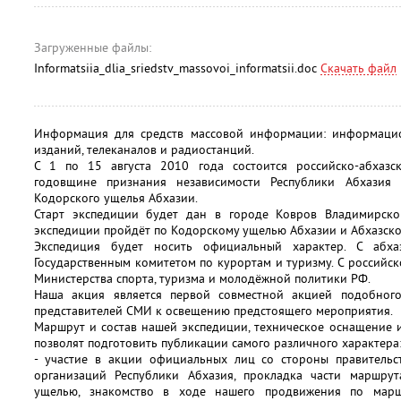
Загруженные файлы:
Informatsiia_dlia_sriedstv_massovoi_informatsii.doc
Скачать файл
Информация для средств массовой информации: информацион
изданий, телеканалов и радиостанций.
С 1 по 15 августа 2010 года состоится российско-абхазс
годовщине признания независимости Республики Абхазия
Кодорского ущелья Абхазии.
Старт экспедиции будет дан в городе Ковров Владимирско
экспедиции пройдёт по Кодорскому ущелью Абхазии и Абхазско
Экспедиция будет носить официальный характер. С абха
Государственным комитетом по курортам и туризму. С россий
Министерства спорта, туризма и молодёжной политики РФ.
Наша акция является первой совместной акцией подобног
представителей СМИ к освещению предстоящего мероприятия.
Маршрут и состав нашей экспедиции, техническое оснащение 
позволят подготовить публикации самого различного характера
- участие в акции официальных лиц со стороны правительс
организаций Республики Абхазия, прокладка части маршру
ущелью, знакомство в ходе нашего продвижения по марш