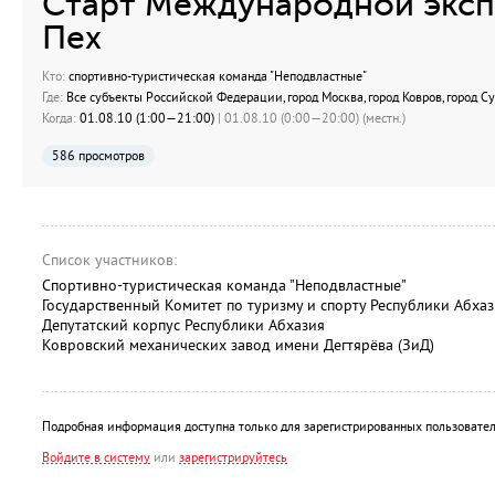
Старт Международной эксп
Пех
Кто:
спортивно-туристическая команда "Неподвластные"
Где:
Все субъекты Российской Федерации, город Москва, город Ковров, город С
Когда:
01.08.10 (1:00—21:00)
| 01.08.10 (0:00—20:00) (местн.)
586 просмотров
Список участников:
Спортивно-туристическая команда "Неподвластные"
Государственный Комитет по туризму и спорту Республики Абха
Депутатский корпус Республики Абхазия
Ковровский механических завод имени Дегтярёва (ЗиД)
Подробная информация доступна только для зарегистрированных пользовател
Войдите в систему
или
зарегистрируйтесь