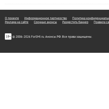
О проекте
Информационное партнерство
Политика конфиденциальн
Реклама на сайте
Срочные анонсы
Разместить баннер
Правила са
© 2006-2026 ForSMI.ru. Анонсы.РФ. Все права защищены.
18+