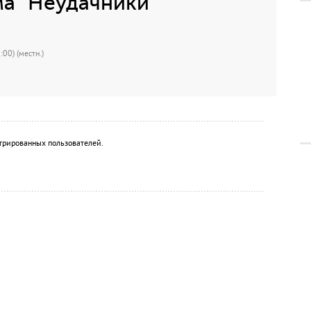
а "Неудачники"
00) (местн.)
трированных пользователей.