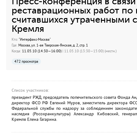
Пресс-конференция в связи
реставрационных работ по
считавшихся утраченными 
Кремля
Кто:
"Интерфакс-Москва"
Где:
Москва, ул. 1-ая Тверская-Ямская, д. 2, стр. 1
Когда:
11.05.10 (14:30—16:00)
| 11.05.10 (13:30—15:00) (местн.)
472 просмотра
Список участников:
президент РЖД, председатель попечительского совета Фонда А
директор ФСО РФ Евгений Муров, заместитель директора ФСО
Федеральной службы по надзору за соблюдением законодател
наследия (Росохранкультуры) Александр Кибовский, генер
Кремля Елена Гагарина.