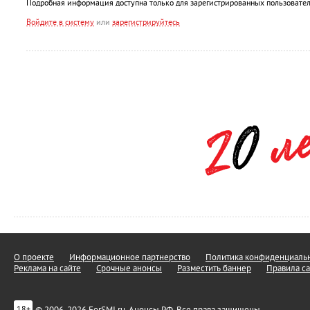
Подробная информация доступна только для зарегистрированных пользовател
Войдите в систему
или
зарегистрируйтесь
О проекте
Информационное партнерство
Политика конфиденциальн
Реклама на сайте
Срочные анонсы
Разместить баннер
Правила са
© 2006-2026 ForSMI.ru. Анонсы.РФ. Все права защищены.
18+