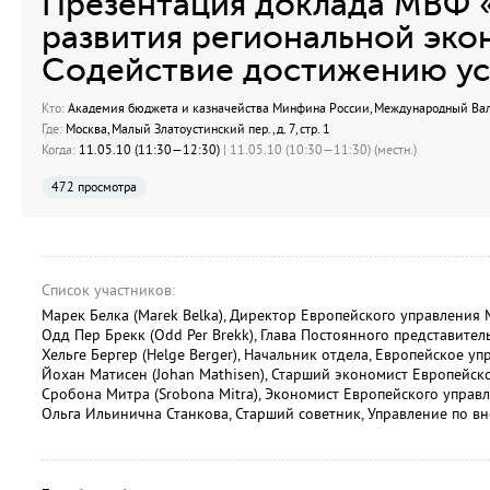
Презентация доклада МВФ 
развития региональной эко
Содействие достижению ус
Кто:
Академия бюджета и казначейства Минфина России, Международный В
Где:
Москва, Малый Златоустинский пер., д. 7, стр. 1
Когда:
11.05.10 (11:30—12:30)
| 11.05.10 (10:30—11:30) (местн.)
472 просмотра
Список участников:
Марек Белка (Marek Belka), Директор Европейского управления
Одд Пер Брекк (Odd Per Brekk), Глава Постоянного представите
Хельге Бергер (Helge Berger), Начальник отдела, Европейское у
Йохан Матисен (Johan Mathisen), Старший экономист Европейс
Сробона Митра (Srobona Mitra), Экономист Европейского упра
Ольга Ильинична Станкова, Старший советник, Управление по 