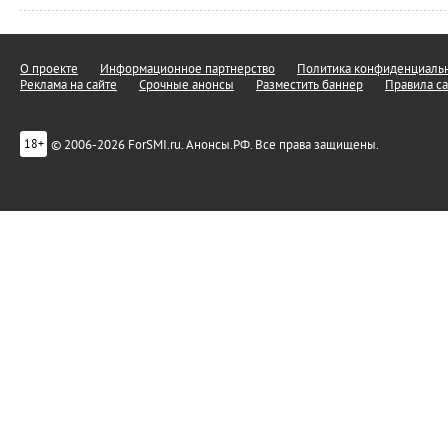
О проекте
Информационное партнерство
Политика конфиденциальн
Реклама на сайте
Срочные анонсы
Разместить баннер
Правила са
© 2006-2026 ForSMI.ru. Анонсы.РФ. Все права защищены.
18+