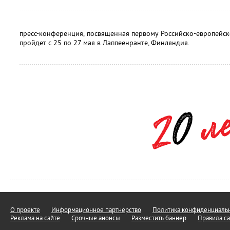
пресс-конференция, посвященная первому Российско-европейс
пройдет с 25 по 27 мая в Лаппеенранте, Финляндия.
О проекте
Информационное партнерство
Политика конфиденциальн
Реклама на сайте
Срочные анонсы
Разместить баннер
Правила са