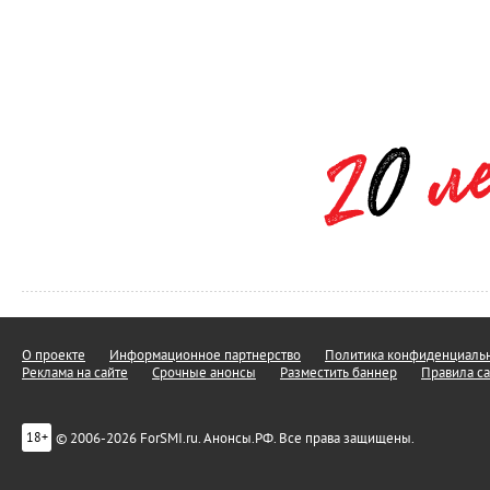
О проекте
Информационное партнерство
Политика конфиденциальн
Реклама на сайте
Срочные анонсы
Разместить баннер
Правила са
© 2006-2026 ForSMI.ru. Анонсы.РФ. Все права защищены.
18+