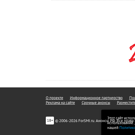
О проекте
Информационное партнерство
Пол
Реклама на сайте
Срочные анонсы
Разместит
Этот сайт испол
© 2006-2026 ForSMI.ru. Анонсы.РФ. Все прав
18+
использование.
нашей
Политик