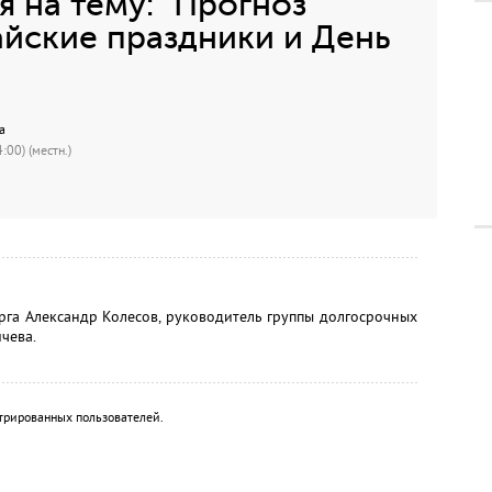
 на тему: "Прогноз
йские праздники и День
а
:00) (местн.)
рга Александр Колесов, руководитель группы долгосрочных
чева.
трированных пользователей.