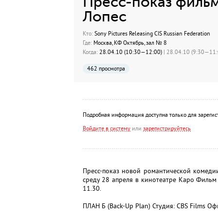
Пресс-показ фильм
Лопес
Кто:
Sony Pictures Releasing CIS Russian Federation
Где:
Москва, КФ Октябрь, зал № 8
Когда:
28.04.10 (10:30—12:00)
| 28.04.10 (9:30—11:0
462 просмотра
Подробная информация доступна только для зарегис
Войдите в систему
или
зарегистрируйтесь
Пресс-показ новой романтической комедии
среду 28 апреля в кинотеатре Каро Фильм 
11.30.
ПЛАН Б (Back-Up Plan) Студия: CBS Films Оф