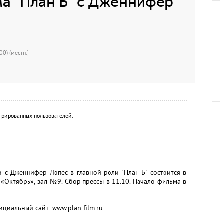
а "План Б" с Дженнифер
0) (местн.)
трированных пользователей.
 с Дженнифер Лопес в главной роли "План Б" состоится в
«Октябрь», зал №9. Сбор прессы в 11.10. Начало фильма в
ициальный сайт: www.plan-film.ru