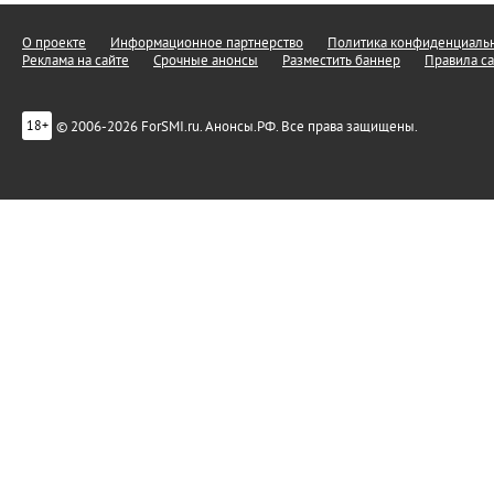
О проекте
Информационное партнерство
Политика конфиденциальн
Реклама на сайте
Срочные анонсы
Разместить баннер
Правила са
© 2006-2026 ForSMI.ru. Анонсы.РФ. Все права защищены.
18+