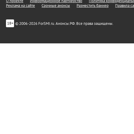
О проекте
Информационное партнерство
Политика конфиденциальн
Реклама на сайте
Срочные анонсы
Разместить баннер
Правила са
© 2006-2026 ForSMI.ru. Анонсы.РФ. Все права защищены.
18+