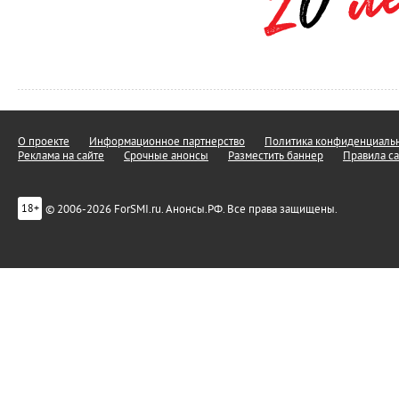
О проекте
Информационное партнерство
Политика конфиденциальн
Реклама на сайте
Срочные анонсы
Разместить баннер
Правила са
© 2006-2026 ForSMI.ru. Анонсы.РФ. Все права защищены.
18+