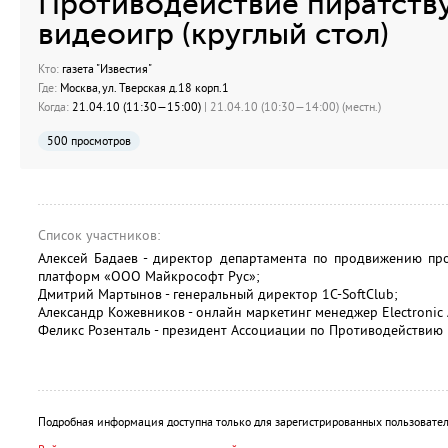
Противодействие пиратству
видеоигр (круглый стол)
Кто:
газета "Известия"
Где:
Москва, ул. Тверская д.18 корп.1
Когда:
21.04.10 (11:30—15:00)
| 21.04.10 (10:30—14:00) (местн.)
500 просмотров
Список участников:
Алексей Бадаев - директор департамента по продвижению пр
платформ «ООО Майкрософт Рус»;
Дмитрий Мартынов - генеральный директор 1С-SoftClub;
Александр Кожевников - онлайн маркетинг менеджер Electronic 
Феликс Розенталь - президент Ассоциации по Противодействи
Подробная информация доступна только для зарегистрированных пользовател