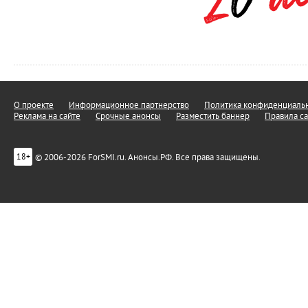
О проекте
Информационное партнерство
Политика конфиденциальн
Реклама на сайте
Срочные анонсы
Разместить баннер
Правила са
© 2006-2026 ForSMI.ru. Анонсы.РФ. Все права защищены.
18+