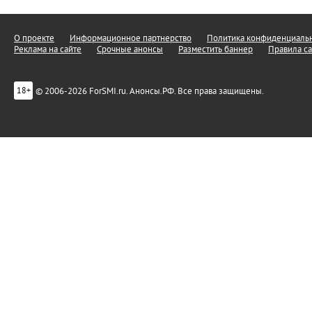
О проекте
Информационное партнерство
Политика конфиденциальн
Реклама на сайте
Срочные анонсы
Разместить баннер
Правила са
© 2006-2026 ForSMI.ru. Анонсы.РФ. Все права защищены.
18+