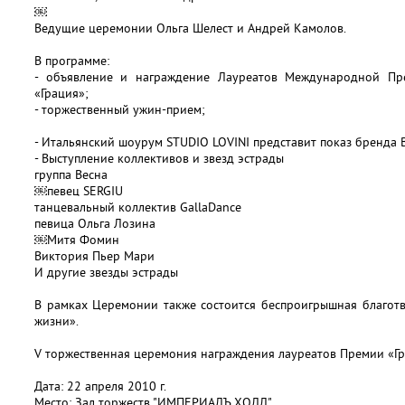
￼
Ведущие церемонии Ольга Шелест и Андрей Камолов.
В программе:
- объявление и награждение Лауреатов Международной Пр
«Грация»;
- торжественный ужин-прием;
- Итальянский шоурум STUDIO LOVINI представит показ бренда B
- Выступление коллективов и звезд эстрады
группа Весна
￼певец SERGIU
танцевальный коллектив GallaDance
певица Ольга Лозина
￼Митя Фомин
Виктория Пьер Мари
И другие звезды эстрады
В рамках Церемонии также состоится беспроигрышная благот
жизни».
V торжественная церемония награждения лауреатов Премии «Г
Дата: 22 апреля 2010 г.
Место: Зал торжеств "ИМПЕРИАЛЪ ХОЛЛ"