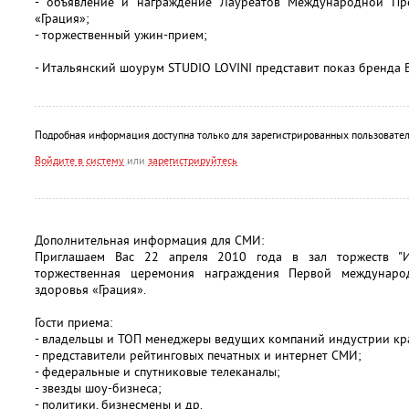
- объявление и награждение Лауреатов Международной Пр
«Грация»;
- торжественный ужин-прием;
- Итальянский шоурум STUDIO LOVINI представит показ бренда B
Подробная информация доступна только для зарегистрированных пользовател
Войдите в систему
или
зарегистрируйтесь
Дополнительная информация для СМИ:
Приглашаем Вас 22 апреля 2010 года в зал торжеств "
торжественная церемония награждения Первой междунар
здоровья «Грация».
Гости приема:
- владельцы и ТОП менеджеры ведущих компаний индустрии кра
- представители рейтинговых печатных и интернет СМИ;
- федеральные и спутниковые телеканалы;
- звезды шоу-бизнеса;
- политики, бизнесмены и др.