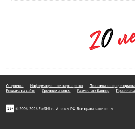
О проекте
Информационное партнерство
Политика конфиденциальн
Реклама на сайте
Срочные анонсы
Разместить баннер
Правила са
© 2006-2026 ForSMI.ru. Анонсы.РФ. Все права защищены.
18+