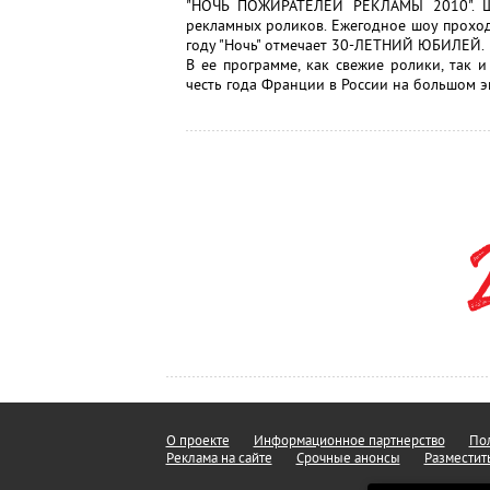
"НОЧЬ ПОЖИРАТЕЛЕЙ РЕКЛАМЫ 2010". Ше
рекламных роликов. Ежегодное шоу проходи
году "Ночь" отмечает 30-ЛЕТНИЙ ЮБИЛЕЙ.
В ее программе, как свежие ролики, так 
честь года Франции в России на большом эк
О проекте
Информационное партнерство
Пол
Реклама на сайте
Срочные анонсы
Разместит