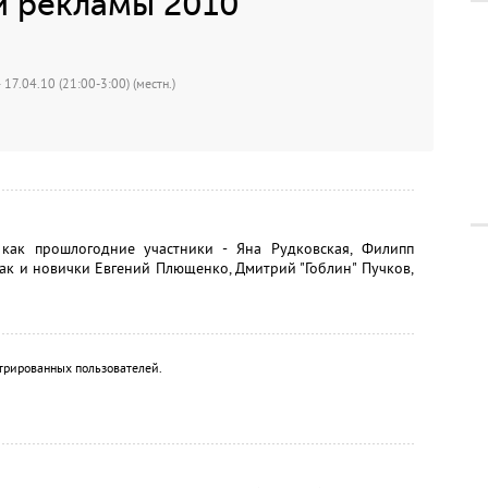
й рекламы 2010"
 17.04.10 (21:00-3:00) (местн.)
как прошлогодние участники - Яна Рудковская, Филипп
так и новички Евгений Плющенко, Дмитрий "Гоблин" Пучков,
трированных пользователей.