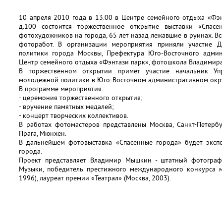
10 апреля 2010 года в 13.00 в Центре семейного отдыха «Фэн
д.100 состоится торжественное открытие выставки «Спасе
фотохудожников на города, 65 лет назад лежавшие в руинах. Вс
фоторабот. В организации мероприятия приняли участие 
политики города Москвы, Префектура Юго-Восточного админ
Центр семейного отдыха «Фэнтази парк», фотошкола Владимир
В торжественном открытии примет участие начальник Уп
молодежной политики в Юго-Восточном административном округ
В программе мероприятия:
- церемония торжественного открытия;
- вручение памятных медалей;
- концерт творческих коллективов.
В работах фотомастеров представлены Москва, Санкт-Петербург
Прага, Мюнхен.
В дальнейшем фотовыставка «Спасенные города» будет эксп
города.
Проект представляет Владимир Мышкин - штатный фотогра
Музыки, победитель престижного международного конкурса м
1996), лауреат премии «Театрал» (Москва, 2003).