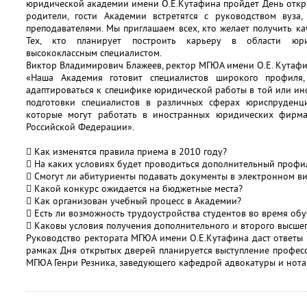
юридической академии имени О.Е.Кутафина пройдет День откр
родители, гости Академии встретятся с руководством вуза,
преподавателями. Мы приглашаем всех, кто желает получить к
Тех, кто планирует построить карьеру в области юри
высококлассным специалистом.
Виктор Владимирович Блажеев, ректор МГЮА имени О.Е. Кутафи
«Наша Академия готовит специалистов широкого профиля,
адаптироваться к специфике юридической работы в той или ин
подготовки специалистов в различных сферах юриспруденци
которые могут работать в иностранных юридических фирм
Российской Федерации».
 Как изменятся правила приема в 2010 году?
 На каких условиях будет проводиться дополнительный профи
 Смогут ли абитуриенты подавать документы в электронном в
 Какой конкурс ожидается на бюджетные места?
 Как организован учебный процесс в Академии?
 Есть ли возможность трудоустройства студентов во время об
 Каковы условия получения дополнительного и второго высше
Руководство ректората МГЮА имени О.Е.Кутафина даст ответы н
рамках Дня открытых дверей планируется выступление профес
МГЮА Генри Резника, заведующего кафедрой адвокатуры и нот