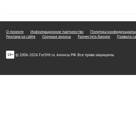
О проекте
Информационное партнерство
Политика конфиденциальн
Реклама на сайте
Срочные анонсы
Разместить баннер
Правила са
© 2006-2026 ForSMI.ru. Анонсы.РФ. Все права защищены.
18+