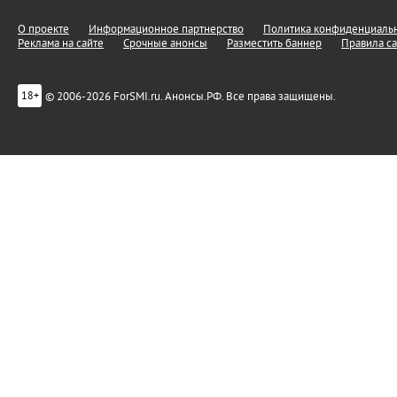
О проекте
Информационное партнерство
Политика конфиденциальн
Реклама на сайте
Срочные анонсы
Разместить баннер
Правила са
© 2006-2026 ForSMI.ru. Анонсы.РФ. Все права защищены.
18+