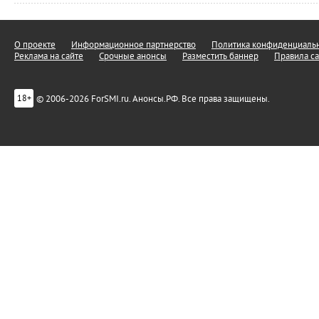
О проекте
Информационное партнерство
Политика конфиденциальн
Реклама на сайте
Срочные анонсы
Разместить баннер
Правила са
© 2006-2026 ForSMI.ru. Анонсы.РФ. Все права защищены.
18+