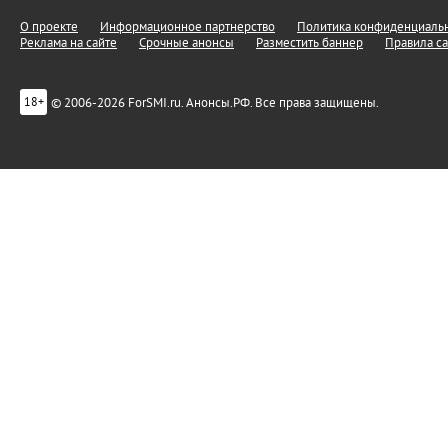
О проекте
Информационное партнерство
Политика конфиденциальн
Реклама на сайте
Срочные анонсы
Разместить баннер
Правила са
© 2006-2026 ForSMI.ru. Анонсы.РФ. Все права защищены.
18+