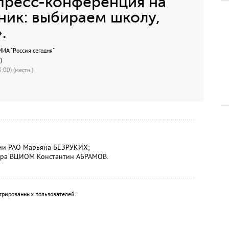
пресс-конференция на
ник: выбираем школу,
.
А "Россия сегодня"
)
:00) (местн.)
гии РАО Марьяна БЕЗРУКИХ;
тора ВЦИОМ Константин АБРАМОВ.
трированных пользователей.