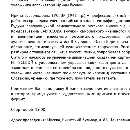
художника аппликатора Ирины Гусевой
Ирина Всеволодовна ГУСЕВА (1948 г.р.) – профессиональный пе
работала преподавателем английского языка, географии, домово
Будучи праправнучкой замечательного русского живописца, 
Кондратьевича САВРАСОВА, внучкой самобытного «наивного» 
и племянницей известного российского художника, пре
художественного института им. В. Сурикова Олега Борисовича
обстановке, стимулирующей художественное творчество. Рисов
разбирая оставшиеся от шитья лоскуты ткани, попробовала собр
С этого и началось ее увлечение аппликацией, созданием карти
И. ГУСЕВОЙ с удовольствием украшают свои квартиры и дачи
знакомые, оценившие ее своеобразное видение окружающего м
художница часто называет свои лоскутные картины) «уехали» 
Словакию, Армению, где тоже есть почитатели ее таланта.
Приглашаем Вас на выставку. В рамках мероприятия состоится 
в котором примут участие художественными критики и искусс
фуршет.
Сбор гостей: 19.00.
Адрес проведения: Москва, Никитский бульвар, д. 8А, Центральн