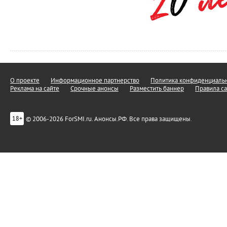
О проекте
Информационное партнерство
Политика конфиденциальн
Реклама на сайте
Срочные анонсы
Разместить баннер
Правила са
© 2006-2026 ForSMI.ru. Анонсы.РФ. Все права защищены.
18+