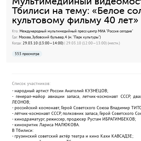
Мультимедийный видеомос
Тбилиси на тему: «Белое со
культовому фильму 40 лет»
Кто:
Международный мультимедийный пресс-центр МИА "Россия сегодня"
Где:
Москва, Зубовский бульвар, 4 (м. "Парк культуры")
Когда:
29.03.10 (13:00—14:00)
| 29.03.10 (12:00—13:00) (местн.)
553 просмотра
Список участников:
- народный артист России Анатолий КУЗНЕЦОВ;
- генерал-майор авиации запаса, летчик-космонавт СССР, дв
ЛЕОНОВ;
- российский космонавт, Герой Советского Союза Владимир ТИТ
- лётчик-космонавт СССР, полковник запаса, Герой Советского 
- кинодраматург, режиссер, продюсер Рустам ИБРАГИМБЕКОВ;
- кинокритик Лариса МАЛЮКОВА.
В Тбилиси:
- грузинский советский актёр театра и кино Кахи КАВСАДЗЕ;