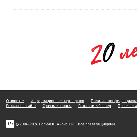
О проекте
Информационное партнерство
Политика конфиденциальн
Реклама на сайте
Срочные анонсы
Разместить баннер
Правила са
© 2006-2026 ForSMI.ru. Анонсы.РФ. Все права защищены.
18+