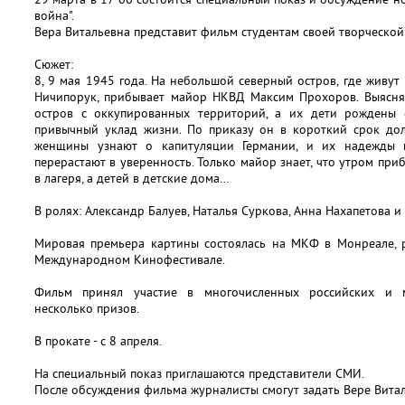
война".
Вера Витальевна представит фильм студентам своей творческой
Сюжет:
8, 9 мая 1945 года. На небольшой северный остров, где живут
Ничипорук, прибывает майор НКВД Максим Прохоров. Выясняе
остров с оккупированных территорий, а их дети рождены 
привычный уклад жизни. По приказу он в короткий срок дол
женщины узнают о капитуляции Германии, и их надежды
перерастают в уверенность. Только майор знает, что утром при
в лагеря, а детей в детские дома…
В ролях: Александр Балуев, Наталья Суркова, Анна Нахапетова и 
Мировая премьера картины состоялась на МКФ в Монреале, р
Международном Кинофестивале.
Фильм принял участие в многочисленных российских и м
несколько призов.
В прокате - с 8 апреля.
На специальный показ приглашаются представители СМИ.
После обсуждения фильма журналисты смогут задать Вере Вита