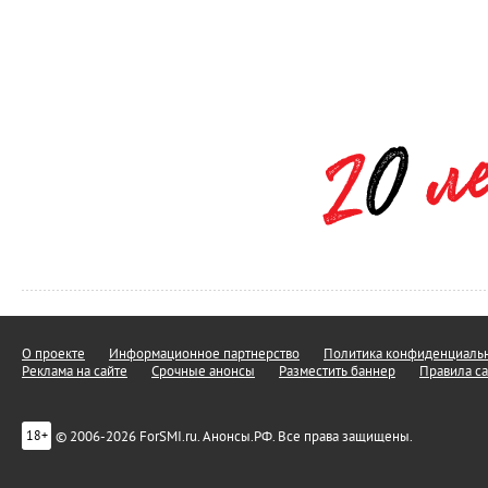
О проекте
Информационное партнерство
Политика конфиденциальн
Реклама на сайте
Срочные анонсы
Разместить баннер
Правила са
© 2006-2026 ForSMI.ru. Анонсы.РФ. Все права защищены.
18+